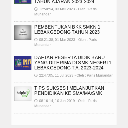
TAHUN AJARAN 2023-2024
Agenda
12:50:54, 03 Mei 2023 - Oleh : Paris
🕔
Munandar
Data Alumni
PEMBENTUKAN BKK SMKN 1
Konsultasi
LEBAKGEDONG TAHUN 2023
08:21:38, 01 Mar 2023 - Oleh : Paris
🕔
Hubungi Kami
Munandar
DAFTAR PESERTA DIDIK BARU
YANG DITERIMA DI SMK NEGERI 1
LEBAKGEDONG T.A. 2023-2024
22:47:05, 11 Jul 2023 - Oleh : Paris Munandar
🕔
TIPS SUKSES ! MELANJUTKAN
PENDIDIKAN KE SMA/MA/SMK
08:16:14, 10 Jun 2019 - Oleh : Paris
🕔
Munandar