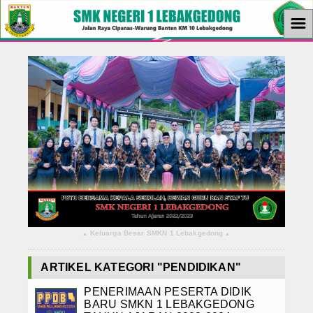
☰
Home
Berita
KBM
Ekstrakurikuler
Ekonomi
Tutorial
Keluarga Besar SMKN 1 Lebakgedong
▴
▴
Teknologi
ARTIKEL KATEGORI "PENDIDIKAN"
Album Foto
PENERIMAAN PESERTA DIDIK
Download
BARU SMKN 1 LEBAKGEDONG