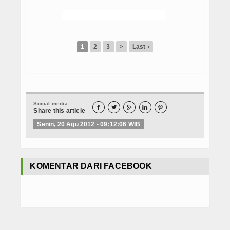
1
2
3
>
Last ›
Social media





Share this article
Senin, 20 Agu 2012 - 09:12:06 WIB
KOMENTAR DARI FACEBOOK