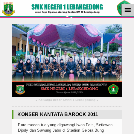
☰
Home
Berita
KBM
Ekstrakurikuler
Ekonomi
Tutorial
Keluarga Besar SMKN 1 Lebakgedong
▴
▴
Teknologi
KONSER KANTATA BAROCK 2011
Album Foto
Para macan tua yang digawangi Iwan Fals, Setiawan
Download
Djody dan Sawung Jabo di Stadion Gelora Bung