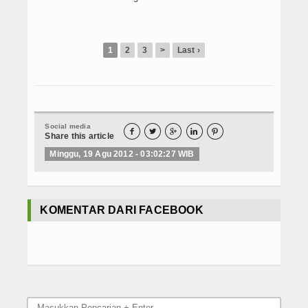
1
2
3
>
Last ›
Social media





Share this article
Minggu, 19 Agu 2012 - 03:02:27 WIB
KOMENTAR DARI FACEBOOK