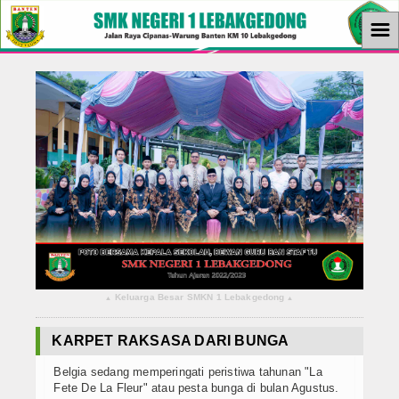
☰
Home
Berita
KBM
Ekstrakurikuler
Ekonomi
Tutorial
Keluarga Besar SMKN 1 Lebakgedong
▴
▴
Teknologi
KARPET RAKSASA DARI BUNGA
Album Foto
Belgia sedang memperingati peristiwa tahunan "La
Download
Fete De La Fleur" atau pesta bunga di bulan Agustus.