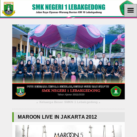
☰
Home
Berita
KBM
Ekstrakurikuler
Ekonomi
Tutorial
Keluarga Besar SMKN 1 Lebakgedong
▴
▴
Teknologi
MAROON LIVE IN JAKARTA 2012
Album Foto
Download