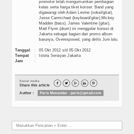
promotor telah mengumumkan pembagian
kelas serta harga tiket konser. Band yang
digawangi oleh Adam Levine (vokal/gitar),
Jesse Carmichael (keyboard/gitar),Mickey
Madden (bass), James Valentine (gitar),
Matt Flynn (drum) ini menggelar konser di
Jakarta sebagai bagian dari promo album
barunya, Overexposed, yang dirilis Juni lalu.
Tanggal
:
05 Okt 2012 s/d 05 Okt 2012
Tempat
:
Istora Senayan Jakarta
Jam
:
Social media





Share this article
Author :
Paris Munandar - paris@gmail.com