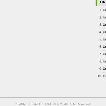
LIN
Un
Un
Un
Un
Un
Un
Un
Un
Un
In
SMKN 1 LEBAKGEDONG © 2026 All Right Reserved