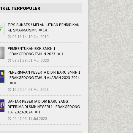
TIKEL TERPOPULER
TIPS SUKSES ! MELANJUTKAN PENDIDIKAN
KE SMA/MA/SMK
14
08:16:14, 10 Jun 2019
🕔
PEMBENTUKAN BKK SMKN 1
LEBAKGEDONG TAHUN 2023
1
08:21:38, 01 Mar 2023
🕔
PENERIMAAN PESERTA DIDIK BARU SMKN 1
LEBAKGEDONG TAHUN AJARAN 2023-2024
0
12:50:54, 03 Mei 2023
🕔
DAFTAR PESERTA DIDIK BARU YANG
DITERIMA DI SMK NEGERI 1 LEBAKGEDONG
T.A. 2023-2024
1
22:47:05, 11 Jul 2023
🕔