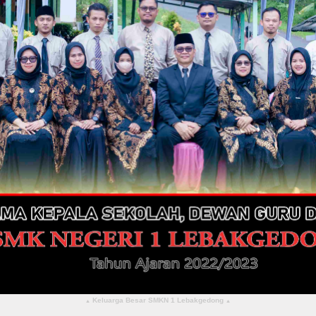
Keluarga Besar SMKN 1 Lebakgedong
▴
▴