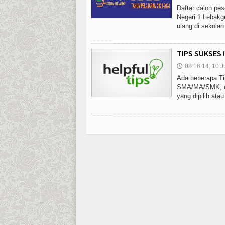
Daftar calon pes
Negeri 1 Lebakg
ulang di sekola
TIPS SUKSES 
08:16:14, 10 J
🕔
Ada beberapa Tip
SMA/MA/SMK, di
yang dipilih ata