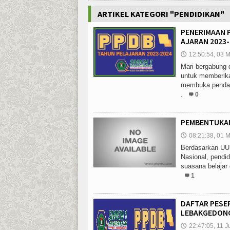
ARTIKEL KATEGORI "PENDIDIKAN"
PENERIMAAN 
AJARAN 2023-
12:50:54, 03 M
🕔
Mari bergabung
untuk memberika
membuka pendaft
.
0
PEMBENTUKAN
08:21:38, 01 M
🕔
Berdasarkan UU 
Nasional, pendi
suasana belajar 
1
DAFTAR PESER
LEBAKGEDONG 
22:47:05, 11 J
🕔