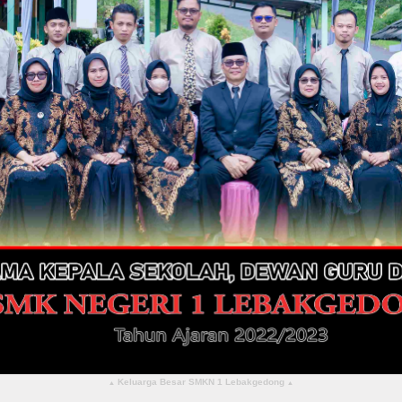
Keluarga Besar SMKN 1 Lebakgedong
▴
▴