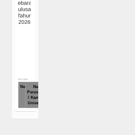
Sebaran
Agenda
Lulusan
Tahun
Data Alumni
2026
Konsultasi
Hubungi Kami
phpmu.com
No
Nama
Website
Jumlah
Perusahaan
/ Kampus /
Universitas