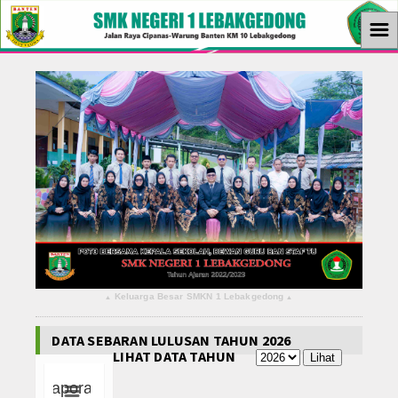
☰
Home
Berita
KBM
Ekstrakurikuler
Ekonomi
Tutorial
Keluarga Besar SMKN 1 Lebakgedong
▴
▴
Teknologi
DATA SEBARAN LULUSAN TAHUN 2026
Album Foto
LIHAT DATA TAHUN
Download
Laporan